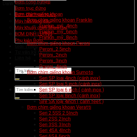
Bơm công nghiệp
Danh mục sản phẩm
Bơm trục đứng
Bơm chìm giếng khoan
Bơm Đài Phun Nước
Bơm chìm giếng khoan Franklin
Máy hút váng dầu
Frankin_mỹ_4inch
Máy khuấy chìm Showfou
Frankin_mỹ_6inch
BƠM ĐỊNH LƯỢNG
Frankin_mỹ_8inch
Phụ kiện Bơm
Bơm chìm giếng khoan Peroni
Giới Thiệu
Peroni_2.5inch
Tư vấn kỹ thuật
Peroni_2inch
Liên hệ
Peroni_3inch
Peroni_4inch
Tìm
Bơm chìm giếng khoan Sumoto
kiếm:
Seri SP lọai 4inch (cánh inox)
Seri SP loại 5 inch (cánh inox)
Tìm
Seri SP loại 6 inch ( cánh inox )
kiếm:
Seri SP loại 8inch (cánh inox)
Sire SA loại 4inch ( cánh feet )
Bơm chìm giếng khoan Veratti
Seri 2.5SS 2.5Inch
Seri 2SS 2Inch
Seri 3SS 3Inch
Seri 4SA 4Inch
Seri 6SA 6inch