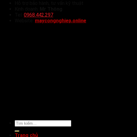
Hỗ trợ bảo hành, tư vấn kỹ thuật
Kinh doanh:
Mr Thông
Tel:
0968.442.297
Website:
maycongnghiep.online
Tìm
kiếm:
Trang chủ