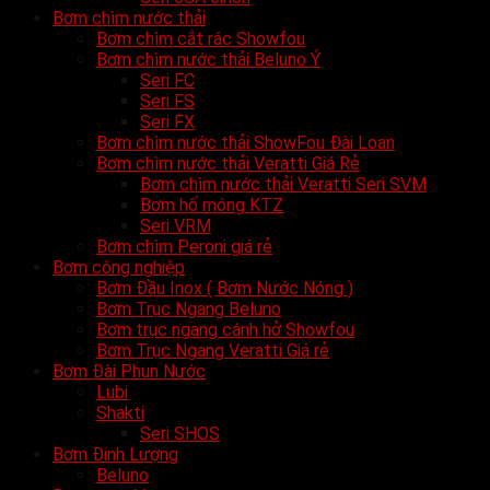
Bơm chìm nước thải
Bơm chìm cắt rác Showfou
Bơm chìm nước thải Beluno Ý
Seri FC
Seri FS
Seri FX
Bơm chìm nước thải ShowFou Đài Loan
Bơm chìm nước thải Veratti Giá Rẻ
Bơm chìm nước thải Veratti Seri SVM
Bơm hố móng KTZ
Seri VRM
Bơm chìm Peroni giá rẻ
Bơm công nghiệp
Bơm Đầu Inox ( Bơm Nước Nóng )
Bơm Trục Ngang Beluno
Bơm trục ngang cánh hở Showfou
Bơm Trục Ngang Veratti Giá rẻ
Bơm Đài Phun Nước
Lubi
Shakti
Seri SHOS
Bơm Đinh Lượng
Beluno