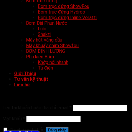
Bơm trục đứng
Bơm trục đứng ShowFou
Bơm trục đứng Hydroo
Bơm trục đứng Inline Veratti
Bơm Đài Phun Nước
Lubi
Shakti
Máy hút váng dầu
Máy khuấy chìm Showfou
BƠM ĐỊNH LƯỢNG
Phụ kiện Bơm
Khớp nối nhanh
Tủ điện
Giới Thiệu
Tư vấn kỹ thuật
Liên hệ
Đăng nhập
Tên tài khoản hoặc địa chỉ email
*
Mật khẩu
*
Ghi nhớ mật khẩu
Đăng nhập