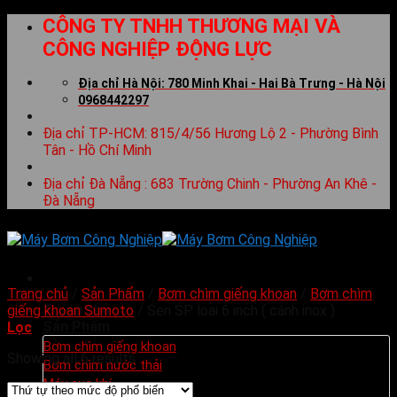
Skip
CÔNG TY TNHH THƯƠNG MẠI VÀ
to
CÔNG NGHIỆP ĐỘNG LỰC
content
Địa chỉ Hà Nội: 780 Minh Khai - Hai Bà Trưng - Hà Nội
0968442297
Địa chỉ TP-HCM: 815/4/56 Hương Lộ 2 - Phường Bình
Tân - Hồ Chí Minh
Địa chỉ Đà Nẵng : 683 Trường Chinh - Phường An Khê -
Đà Nẵng
Trang chủ
/
Sản Phẩm
/
Bơm chìm giếng khoan
/
Bơm chìm
Trang chủ
giếng khoan Sumoto
/
Seri SP loại 6 inch ( cánh inox )
Sản Phẩm
Lọc
Bơm chìm giếng khoan
Showing all 6 results
Bơm chìm nước thải
Máy sục khí