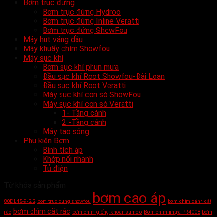
Bơm trục đứng
Bơm trục đứng Hydroo
Bơm trục đứng Inline Veratti
Bơm trục đứng ShowFou
Máy hút váng dầu
Máy khuấy chìm Showfou
Máy sục khí
Bơm sục khí phun mưa
Đầu sục khí Root Showfou-Đài Loan
Đầu sục khí Root Veratti
Máy sục khí con sò ShowFou
Máy sục khí con sò Veratti
1- Tầng cánh
2 -Tầng cánh
Máy tạo sóng
Phụ kiện Bơm
Bình tích áp
Khớp nối nhanh
Tủ điện
Từ khóa sản phẩm
bơm cao áp
80DL45-9-2.2
bom truc dung showfou
bơm chìm cánh cắt
bơm chìm cắt rác
rác
bơm chìm giếng khoan sumoto
Bơm chìm nhựa PR4008
bơm