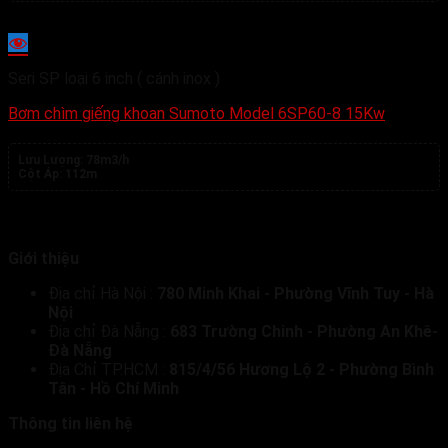
Seri SP loại 6 inch ( cánh inox )
Bơm chìm giếng khoan Sumoto Model 6SP60-8 15Kw
Lưu Lượng:
78m3/h
Cột Áp:
112m
Giới thiệu
Địa chỉ Hà Nội :
780 Minh Khai - Phường Vĩnh Tuy - Hà
Nội
Địa chỉ Đà Nẵng :
683 Trường Chinh - Phường An Khê-
Đà Nẵng
Địa Chỉ TP.HCM :
815/4/56 Hương Lộ 2 - Phường Bình
Tân - Hồ Chí Minh
Thông tin liên hệ