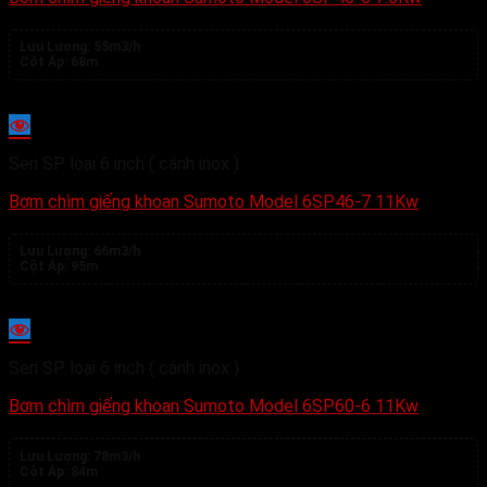
Lưu Lượng:
55m3/h
Cột Áp:
68m
Seri SP loại 6 inch ( cánh inox )
Bơm chìm giếng khoan Sumoto Model 6SP46-7 11Kw
Lưu Lượng:
66m3/h
Cột Áp:
95m
Seri SP loại 6 inch ( cánh inox )
Bơm chìm giếng khoan Sumoto Model 6SP60-6 11Kw
Lưu Lượng:
78m3/h
Cột Áp:
84m