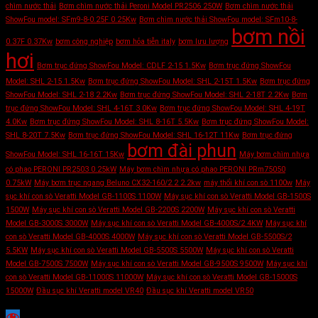
chìm nước thải
Bơm chìm nước thải Peroni Model PR2506 250W
Bơm chìm nước thải
ShowFou model: SFm9-8-0.25F 0.25Kw
Bơm chìm nước thải ShowFou model: SFm10-8-
bơm nồi
0.37F 0.37Kw
bơm công nghiệp
bơm hỏa tiễn italy
bơm lưu lượng
hơi
Bơm trục đứng ShowFou Model: CDLF 2-15 1.5Kw
Bơm trục đứng ShowFou
Model: SHL 2-15 1.5Kw
Bơm trục đứng ShowFou Model: SHL 2-15T 1.5Kw
Bơm trục đứng
ShowFou Model: SHL 2-18 2.2Kw
Bơm trục đứng ShowFou Model: SHL 2-18T 2.2Kw
Bơm
trục đứng ShowFou Model: SHL 4-16T 3.0Kw
Bơm trục đứng ShowFou Model: SHL 4-19T
4.0Kw
Bơm trục đứng ShowFou Model: SHL 8-16T 5.5Kw
Bơm trục đứng ShowFou Model:
SHL 8-20T 7.5Kw
Bơm trục đứng ShowFou Model: SHL 16-12T 11Kw
Bơm trục đứng
bơm đài phun
ShowFou Model: SHL 16-16T 15Kw
Máy bơm chìm nhựa
có phao PERONI PR2503 0.25kW
Máy bơm chìm nhựa có phao PERONI PRm75050
0.75kW
Máy bơm trục ngang Beluno CX32-160/2.2 2.2kw
máy thổi khí con sò 1100w
Máy
sục khí con sò Veratti Model GB-1100S 1100W
Máy sục khí con sò Veratti Model GB-1500S
1500W
Máy sục khí con sò Veratti Model GB-2200S 2200W
Máy sục khí con sò Veratti
Model GB-3000S 3000W
Máy sục khí con sò Veratti Model GB-4000S/2 4KW
Máy sục khí
con sò Veratti Model GB-4000S 4000W
Máy sục khí con sò Veratti Model GB-5500S/2
5.5KW
Máy sục khí con sò Veratti Model GB-5500S 5500W
Máy sục khí con sò Veratti
Model GB-7500S 7500W
Máy sục khí con sò Veratti Model GB-9500S 9500W
Máy sục khí
con sò Veratti Model GB-11000S 11000W
Máy sục khí con sò Veratti Model GB-15000S
15000W
Đầu sục khí Veratti model VR40
Đầu sục khí Veratti model VR50