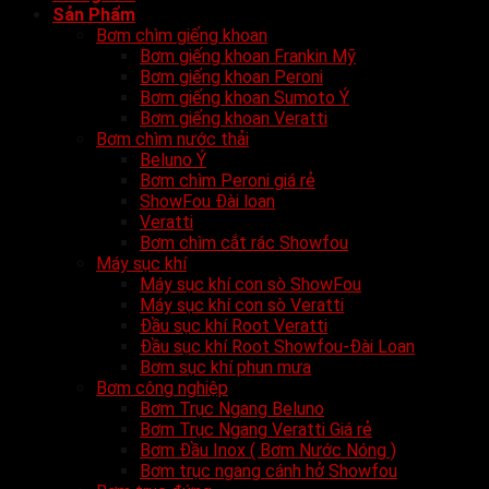
Sản Phẩm
Bơm chìm giếng khoan
Bơm giếng khoan Frankin Mỹ
Bơm giếng khoan Peroni
Bơm giếng khoan Sumoto Ý
Bơm giếng khoan Veratti
Bơm chìm nước thải
Beluno Ý
Bơm chìm Peroni giá rẻ
ShowFou Đài loan
Veratti
Bơm chìm cắt rác Showfou
Máy sục khí
Máy sục khí con sò ShowFou
Máy sục khí con sò Veratti
Đầu sục khí Root Veratti
Đầu sục khí Root Showfou-Đài Loan
Bơm sục khí phun mưa
Bơm công nghiệp
Bơm Trục Ngang Beluno
Bơm Trục Ngang Veratti Giá rẻ
Bơm Đầu Inox ( Bơm Nước Nóng )
Bơm trục ngang cánh hở Showfou