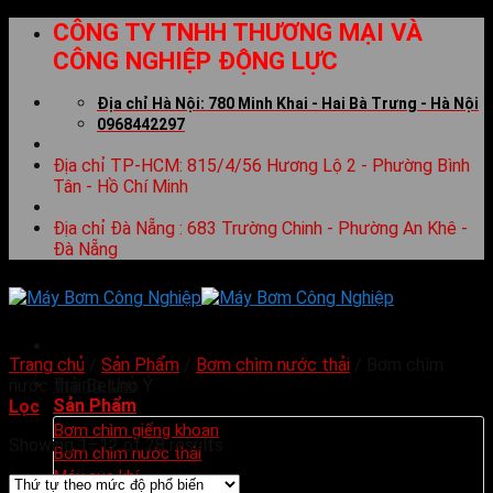
Skip
CÔNG TY TNHH THƯƠNG MẠI VÀ
to
CÔNG NGHIỆP ĐỘNG LỰC
content
Địa chỉ Hà Nội: 780 Minh Khai - Hai Bà Trưng - Hà Nội
0968442297
Địa chỉ TP-HCM: 815/4/56 Hương Lộ 2 - Phường Bình
Tân - Hồ Chí Minh
Địa chỉ Đà Nẵng : 683 Trường Chinh - Phường An Khê -
Đà Nẵng
Trang chủ
/
Sản Phẩm
/
Bơm chìm nước thải
/
Bơm chìm
Trang chủ
nước thải Beluno Ý
Sản Phẩm
Lọc
Bơm chìm giếng khoan
Showing 1–12 of 28 results
Bơm chìm nước thải
Máy sục khí