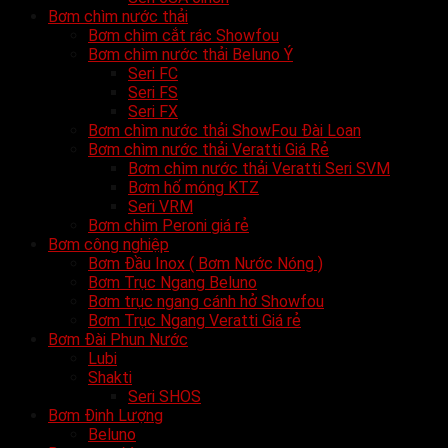
Bơm chìm nước thải
Bơm chìm cắt rác Showfou
Bơm chìm nước thải Beluno Ý
Seri FC
Seri FS
Seri FX
Bơm chìm nước thải ShowFou Đài Loan
Bơm chìm nước thải Veratti Giá Rẻ
Bơm chìm nước thải Veratti Seri SVM
Bơm hố móng KTZ
Seri VRM
Bơm chìm Peroni giá rẻ
Bơm công nghiệp
Bơm Đầu Inox ( Bơm Nước Nóng )
Bơm Trục Ngang Beluno
Bơm trục ngang cánh hở Showfou
Bơm Trục Ngang Veratti Giá rẻ
Bơm Đài Phun Nước
Lubi
Shakti
Seri SHOS
Bơm Đinh Lượng
Beluno