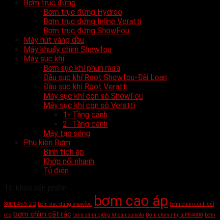
Bơm trục đứng
Bơm trục đứng Hydroo
Bơm trục đứng Inline Veratti
Bơm trục đứng ShowFou
Máy hút váng dầu
Máy khuấy chìm Showfou
Máy sục khí
Bơm sục khí phun mưa
Đầu sục khí Root Showfou-Đài Loan
Đầu sục khí Root Veratti
Máy sục khí con sò ShowFou
Máy sục khí con sò Veratti
1- Tầng cánh
2 -Tầng cánh
Máy tạo sóng
Phụ kiện Bơm
Bình tích áp
Khớp nối nhanh
Tủ điện
Từ khóa sản phẩm
bơm cao áp
80DL45-9-2.2
bom truc dung showfou
bơm chìm cánh cắt
bơm chìm cắt rác
rác
bơm chìm giếng khoan sumoto
Bơm chìm nhựa PR4008
bơm