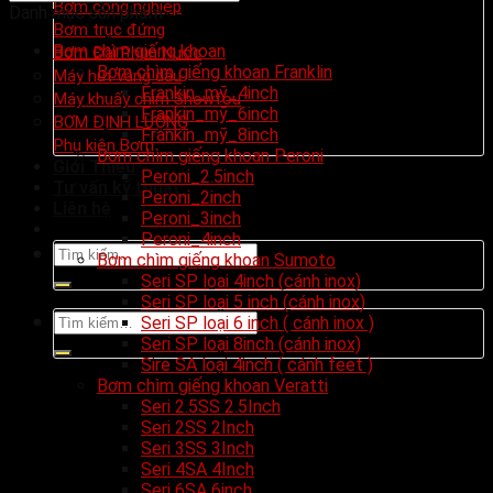
Bơm công nghiệp
Danh mục sản phẩm
Bơm trục đứng
Bơm chìm giếng khoan
Bơm Đài Phun Nước
Bơm chìm giếng khoan Franklin
Máy hút váng dầu
Frankin_mỹ_4inch
Máy khuấy chìm Showfou
Frankin_mỹ_6inch
BƠM ĐỊNH LƯỢNG
Frankin_mỹ_8inch
Phụ kiện Bơm
Bơm chìm giếng khoan Peroni
Giới Thiệu
Peroni_2.5inch
Tư vấn kỹ thuật
Peroni_2inch
Liên hệ
Peroni_3inch
Peroni_4inch
Tìm
Bơm chìm giếng khoan Sumoto
kiếm:
Seri SP lọai 4inch (cánh inox)
Seri SP loại 5 inch (cánh inox)
Tìm
Seri SP loại 6 inch ( cánh inox )
kiếm:
Seri SP loại 8inch (cánh inox)
Sire SA loại 4inch ( cánh feet )
Bơm chìm giếng khoan Veratti
Seri 2.5SS 2.5Inch
Seri 2SS 2Inch
Seri 3SS 3Inch
Seri 4SA 4Inch
Seri 6SA 6inch