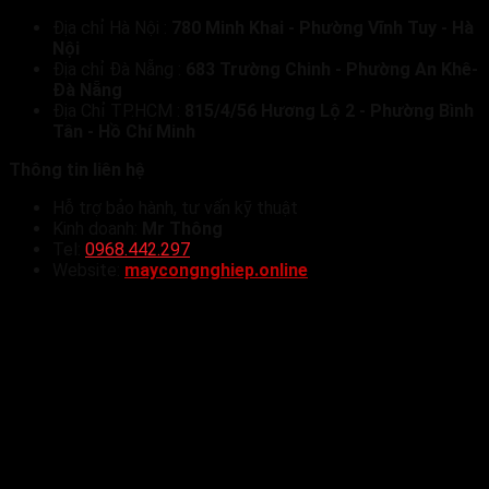
Địa chỉ Hà Nội :
780 Minh Khai - Phường Vĩnh Tuy - Hà
Nội
Địa chỉ Đà Nẵng :
683 Trường Chinh - Phường An Khê-
Đà Nẵng
Địa Chỉ TP.HCM :
815/4/56 Hương Lộ 2 - Phường Bình
Tân - Hồ Chí Minh
Thông tin liên hệ
Hỗ trợ bảo hành, tư vấn kỹ thuật
Kinh doanh:
Mr Thông
Tel:
0968.442.297
Website:
maycongnghiep.online