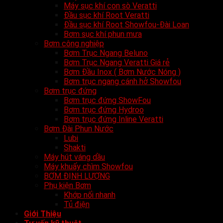
Máy sục khí con sò Veratti
Đầu sục khí Root Veratti
Đầu sục khí Root Showfou-Đài Loan
Bơm sục khí phun mưa
Bơm công nghiệp
Bơm Trục Ngang Beluno
Bơm Trục Ngang Veratti Giá rẻ
Bơm Đầu Inox ( Bơm Nước Nóng )
Bơm trục ngang cánh hở Showfou
Bơm trục đứng
Bơm trục đứng ShowFou
Bơm trục đứng Hydroo
Bơm trục đứng Inline Veratti
Bơm Đài Phun Nước
Lubi
Shakti
Máy hút váng dầu
Máy khuấy chìm Showfou
BƠM ĐỊNH LƯỢNG
Phụ kiện Bơm
Khớp nối nhanh
Tủ điện
Giới Thiệu