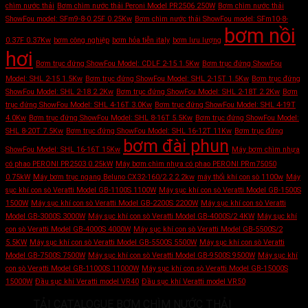
chìm nước thải
Bơm chìm nước thải Peroni Model PR2506 250W
Bơm chìm nước thải
ShowFou model: SFm9-8-0.25F 0.25Kw
Bơm chìm nước thải ShowFou model: SFm10-8-
bơm nồi
0.37F 0.37Kw
bơm công nghiệp
bơm hỏa tiễn italy
bơm lưu lượng
hơi
Bơm trục đứng ShowFou Model: CDLF 2-15 1.5Kw
Bơm trục đứng ShowFou
Model: SHL 2-15 1.5Kw
Bơm trục đứng ShowFou Model: SHL 2-15T 1.5Kw
Bơm trục đứng
ShowFou Model: SHL 2-18 2.2Kw
Bơm trục đứng ShowFou Model: SHL 2-18T 2.2Kw
Bơm
trục đứng ShowFou Model: SHL 4-16T 3.0Kw
Bơm trục đứng ShowFou Model: SHL 4-19T
4.0Kw
Bơm trục đứng ShowFou Model: SHL 8-16T 5.5Kw
Bơm trục đứng ShowFou Model:
SHL 8-20T 7.5Kw
Bơm trục đứng ShowFou Model: SHL 16-12T 11Kw
Bơm trục đứng
bơm đài phun
ShowFou Model: SHL 16-16T 15Kw
Máy bơm chìm nhựa
có phao PERONI PR2503 0.25kW
Máy bơm chìm nhựa có phao PERONI PRm75050
0.75kW
Máy bơm trục ngang Beluno CX32-160/2.2 2.2kw
máy thổi khí con sò 1100w
Máy
sục khí con sò Veratti Model GB-1100S 1100W
Máy sục khí con sò Veratti Model GB-1500S
1500W
Máy sục khí con sò Veratti Model GB-2200S 2200W
Máy sục khí con sò Veratti
Model GB-3000S 3000W
Máy sục khí con sò Veratti Model GB-4000S/2 4KW
Máy sục khí
con sò Veratti Model GB-4000S 4000W
Máy sục khí con sò Veratti Model GB-5500S/2
5.5KW
Máy sục khí con sò Veratti Model GB-5500S 5500W
Máy sục khí con sò Veratti
Model GB-7500S 7500W
Máy sục khí con sò Veratti Model GB-9500S 9500W
Máy sục khí
con sò Veratti Model GB-11000S 11000W
Máy sục khí con sò Veratti Model GB-15000S
15000W
Đầu sục khí Veratti model VR40
Đầu sục khí Veratti model VR50
TẢI CATALOGUE BƠM CHÌM NƯỚC THẢI