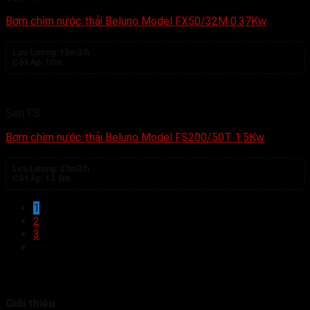
Bơm chìm nước thải Beluno Model FX50/32M 0.37Kw
Lưu Lượng:
15m3/h
Cột Áp:
10m
Seri FS
Bơm chìm nước thải Beluno Model FS200/50T 1.5Kw
Lưu Lượng:
27m3/h
Cột Áp:
13.5m
1
2
3
Giới thiệu