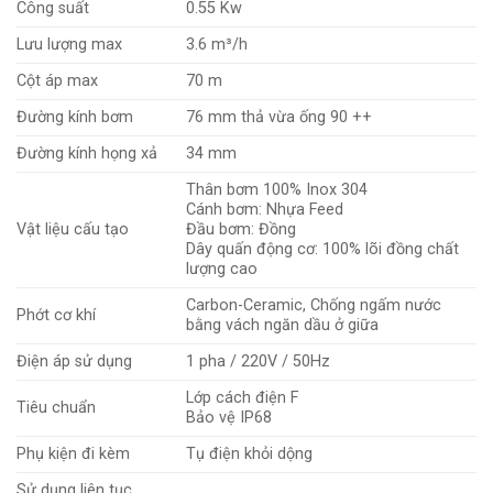
Công suất
0.55 Kw
Lưu lượng max
3.6 m³/h
Cột áp max
70 m
Đường kính bơm
76 mm thả vừa ống 90 ++
Đường kính họng xả
34 mm
Thân bơm 100% Inox 304
Cánh bơm: Nhựa Feed
Vật liệu cấu tạo
Đầu bơm: Đồng
Dây quấn động cơ: 100% lõi đồng chất
lượng cao
Carbon-Ceramic, Chống ngấm nước
Phớt cơ khí
bằng vách ngăn dầu ở giữa
Điện áp sử dụng
1 pha / 220V / 50Hz
Lớp cách điện F
Tiêu chuẩn
Bảo vệ IP68
Phụ kiện đi kèm
Tụ điện khỏi dộng
Sử dụng liên tục