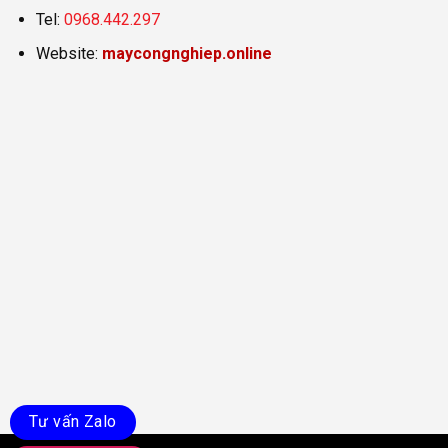
Tel:
0968.442.297
Website:
maycongnghiep.online
Tư vấn Zalo