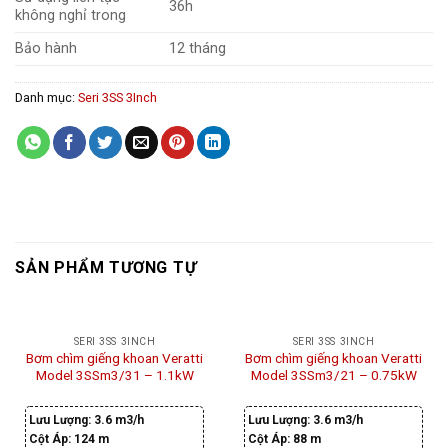
36h
không nghỉ trong
Bảo hành
12 tháng
Danh mục:
Seri 3SS 3Inch
SẢN PHẨM TƯƠNG TỰ
SERI 3SS 3INCH
SERI 3SS 3INCH
Bơm chìm giếng khoan Veratti
Bơm chìm giếng khoan Veratti
Model 3SSm3/31 – 1.1kW
Model 3SSm3/21 – 0.75kW
Lưu Lượng:
3.6 m3/h
Lưu Lượng:
3.6 m3/h
Cột Áp:
124 m
Cột Áp:
88 m