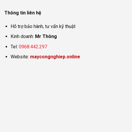
Thông tin liên hệ
Hỗ trợ bảo hành, tư vấn kỹ thuật
Kinh doanh:
Mr Thông
Tel:
0968.442.297
Website:
maycongnghiep.online