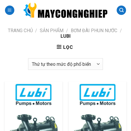
Skip
to
content
TRANG CHỦ
/
SẢN PHẨM
/
BƠM ĐÀI PHUN NƯỚC
/
LUBI
LỌC