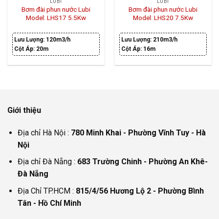
LUBI
LUBI
Bơm đài phun nước Lubi
Bơm đài phun nước Lubi
Model: LHS17 5.5Kw
Model: LHS20 7.5Kw
Lưu Lượng:
120m3/h
Lưu Lượng:
210m3/h
Cột Áp:
20m
Cột Áp:
16m
Giới thiệu
Địa chỉ Hà Nội :
780 Minh Khai - Phường Vĩnh Tuy - Hà
Nội
Địa chỉ Đà Nẵng :
683 Trường Chinh - Phường An Khê-
Đà Nẵng
Địa Chỉ TP.HCM :
815/4/56 Hương Lộ 2 - Phường Bình
Tân - Hồ Chí Minh