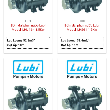
LUBI
LUBI
Bơm đài phun nước Lubi
Bơm đài phun nước Lubi
Model: LHL 164 1.5Kw
Model: LHS61 1.5Kw
Lưu Lượng:
52.2m3/h
Lưu Lượng:
38.4m3/h
Cột Áp:
10m
Cột Áp:
16m