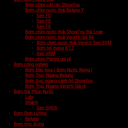
Bơm chìm cắt rác Showfou
Bơm chìm nước thải Beluno Ý
Seri FC
Seri FS
Seri FX
Bơm chìm nước thải ShowFou Đài Loan
Bơm chìm nước thải Veratti Giá Rẻ
Bơm chìm nước thải Veratti Seri SVM
Bơm hố móng KTZ
Seri VRM
Bơm chìm Peroni giá rẻ
Bơm công nghiệp
Bơm Đầu Inox ( Bơm Nước Nóng )
Bơm Trục Ngang Beluno
Bơm trục ngang cánh hở Showfou
Bơm Trục Ngang Veratti Giá rẻ
Bơm Đài Phun Nước
Lubi
Shakti
Seri SHOS
Bơm Đinh Lượng
Beluno
Bơm trục đứng