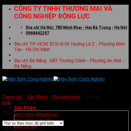
Skip
CÔNG TY TNHH THƯƠNG MẠI VÀ
to
CÔNG NGHIỆP ĐỘNG LỰC
content
Địa chỉ Hà Nội: 780 Minh Khai - Hai Bà Trưng - Hà Nội
0968442297
Địa chỉ TP-HCM: 815/4/56 Hương Lộ 2 - Phường Bình
Tân - Hồ Chí Minh
Địa chỉ Đà Nẵng : 683 Trường Chinh - Phường An Khê -
Đà Nẵng
Trang chủ
/
Sản Phẩm
/
Phụ kiện Bơm
/
Tủ điện
Trang chủ
Lọc
Sản Phẩm
Showing all 2 results
Bơm chìm giếng khoan
Bơm chìm nước thải
Máy sục khí
Danh mục sản phẩm