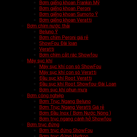
Bơm giếng khoan Frankin Mỹ
Bơm giếng khoan Peroni
Bơm giếng khoan Sumoto Ý
Bơm giếng khoan Veratti
Bơm chìm nước thải
Beluno Ý
Bơm chìm Peroni giá rẻ
ShowFou Đài loan
Veratti
Bơm chìm cắt rác Showfou
Máy sục khí
Máy sục khí con sò ShowFou
Máy sục khí con sò Veratti
Đầu sục khí Root Veratti
Đầu sục khí Root Showfou-Đài Loan
Bơm sục khí phun mưa
Bơm công nghiệp
Bơm Trục Ngang Beluno
Bơm Trục Ngang Veratti Giá rẻ
Bơm Đầu Inox ( Bơm Nước Nóng )
Bơm trục ngang cánh hở Showfou
Bơm trục đứng
Bơm trục đứng ShowFou
Bơm trục đứng Hydroo