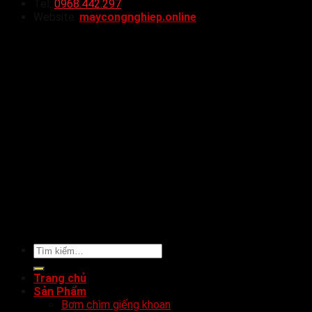
Tel:
0968.442.297
Website:
maycongnghiep.online
Tìm
kiếm:
Trang chủ
Sản Phẩm
Bơm chìm giếng khoan