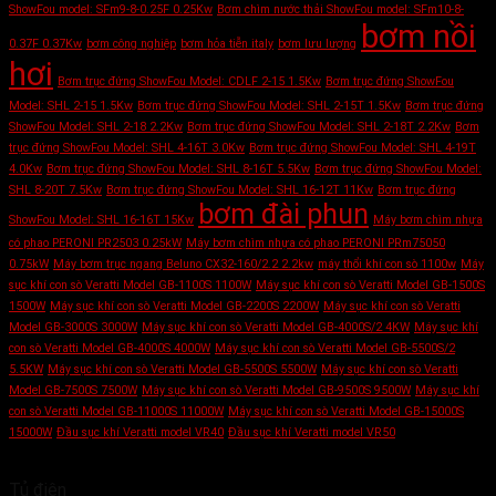
ShowFou model: SFm9-8-0.25F 0.25Kw
Bơm chìm nước thải ShowFou model: SFm10-8-
bơm nồi
0.37F 0.37Kw
bơm công nghiệp
bơm hỏa tiễn italy
bơm lưu lượng
hơi
Bơm trục đứng ShowFou Model: CDLF 2-15 1.5Kw
Bơm trục đứng ShowFou
Model: SHL 2-15 1.5Kw
Bơm trục đứng ShowFou Model: SHL 2-15T 1.5Kw
Bơm trục đứng
ShowFou Model: SHL 2-18 2.2Kw
Bơm trục đứng ShowFou Model: SHL 2-18T 2.2Kw
Bơm
trục đứng ShowFou Model: SHL 4-16T 3.0Kw
Bơm trục đứng ShowFou Model: SHL 4-19T
4.0Kw
Bơm trục đứng ShowFou Model: SHL 8-16T 5.5Kw
Bơm trục đứng ShowFou Model:
SHL 8-20T 7.5Kw
Bơm trục đứng ShowFou Model: SHL 16-12T 11Kw
Bơm trục đứng
bơm đài phun
ShowFou Model: SHL 16-16T 15Kw
Máy bơm chìm nhựa
có phao PERONI PR2503 0.25kW
Máy bơm chìm nhựa có phao PERONI PRm75050
0.75kW
Máy bơm trục ngang Beluno CX32-160/2.2 2.2kw
máy thổi khí con sò 1100w
Máy
sục khí con sò Veratti Model GB-1100S 1100W
Máy sục khí con sò Veratti Model GB-1500S
1500W
Máy sục khí con sò Veratti Model GB-2200S 2200W
Máy sục khí con sò Veratti
Model GB-3000S 3000W
Máy sục khí con sò Veratti Model GB-4000S/2 4KW
Máy sục khí
con sò Veratti Model GB-4000S 4000W
Máy sục khí con sò Veratti Model GB-5500S/2
5.5KW
Máy sục khí con sò Veratti Model GB-5500S 5500W
Máy sục khí con sò Veratti
Model GB-7500S 7500W
Máy sục khí con sò Veratti Model GB-9500S 9500W
Máy sục khí
con sò Veratti Model GB-11000S 11000W
Máy sục khí con sò Veratti Model GB-15000S
15000W
Đầu sục khí Veratti model VR40
Đầu sục khí Veratti model VR50
Tủ điện