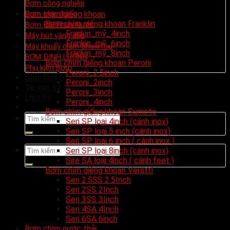
Bơm công nghiệp
Bơm chìm giếng khoan
Bơm trục đứng
Bơm chìm giếng khoan Franklin
Bơm Đài Phun Nước
Frankin_mỹ_4inch
Máy hút váng dầu
Frankin_mỹ_6inch
Máy khuấy chìm Showfou
Frankin_mỹ_8inch
BƠM ĐỊNH LƯỢNG
Bơm chìm giếng khoan Peroni
Phụ kiện Bơm
Peroni_2.5inch
Giới Thiệu
Peroni_2inch
Tư vấn kỹ thuật
Peroni_3inch
Liên hệ
Peroni_4inch
Bơm chìm giếng khoan Sumoto
Tìm
Seri SP lọai 4inch (cánh inox)
kiếm:
Seri SP loại 5 inch (cánh inox)
Seri SP loại 6 inch ( cánh inox )
Tìm
Seri SP loại 8inch (cánh inox)
kiếm:
Sire SA loại 4inch ( cánh feet )
Bơm chìm giếng khoan Veratti
Seri 2.5SS 2.5Inch
Seri 2SS 2Inch
Seri 3SS 3Inch
Seri 4SA 4Inch
Seri 6SA 6inch
Bơm chìm nước thải