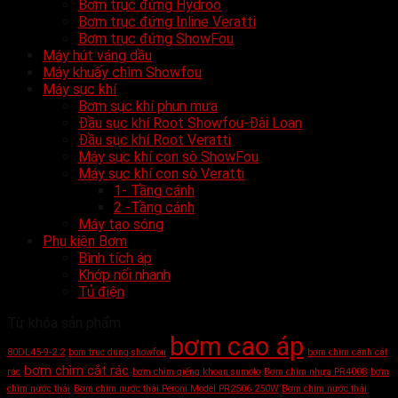
Bơm trục đứng Hydroo
Bơm trục đứng Inline Veratti
Bơm trục đứng ShowFou
Máy hút váng dầu
Máy khuấy chìm Showfou
Máy sục khí
Bơm sục khí phun mưa
Đầu sục khí Root Showfou-Đài Loan
Đầu sục khí Root Veratti
Máy sục khí con sò ShowFou
Máy sục khí con sò Veratti
1- Tầng cánh
2 -Tầng cánh
Máy tạo sóng
Phụ kiện Bơm
Bình tích áp
Khớp nối nhanh
Tủ điện
Từ khóa sản phẩm
bơm cao áp
80DL45-9-2.2
bom truc dung showfou
bơm chìm cánh cắt
bơm chìm cắt rác
rác
bơm chìm giếng khoan sumoto
Bơm chìm nhựa PR4008
bơm
chìm nước thải
Bơm chìm nước thải Peroni Model PR2506 250W
Bơm chìm nước thải