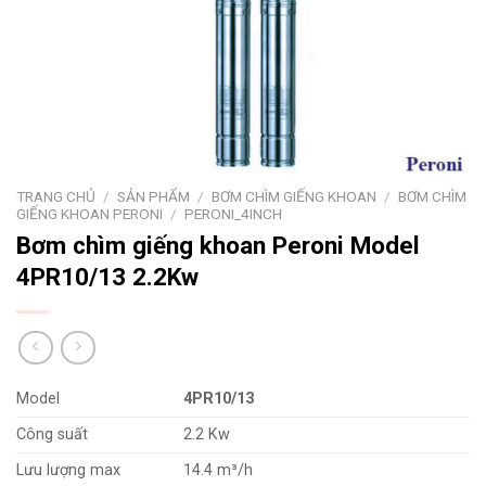
TRANG CHỦ
/
SẢN PHẨM
/
BƠM CHÌM GIẾNG KHOAN
/
BƠM CHÌM
GIẾNG KHOAN PERONI
/
PERONI_4INCH
Bơm chìm giếng khoan Peroni Model
4PR10/13 2.2Kw
Model
4PR10/13
Công suất
2.2 Kw
Lưu lượng max
14.4 m³/h