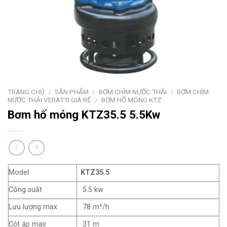
TRANG CHỦ
/
SẢN PHẨM
/
BƠM CHÌM NƯỚC THẢI
/
BƠM CHÌM
NƯỚC THẢI VERATTI GIÁ RẺ
/
BƠM HỐ MÓNG KTZ
Bơm hố móng KTZ35.5 5.5Kw
Model
KTZ35.5
Công suất
5.5 kw
Lưu lượng max
78 m³/h
Cột áp max
31 m