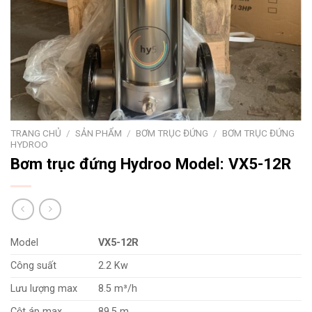
TRANG CHỦ
/
SẢN PHẨM
/
BƠM TRỤC ĐỨNG
/
BƠM TRỤC ĐỨNG
HYDROO
Bơm trục đứng Hydroo Model: VX5-12R
Model
VX5-12R
Công suất
2.2 Kw
Lưu lượng max
8.5 m³/h
Cột áp max
89.5 m