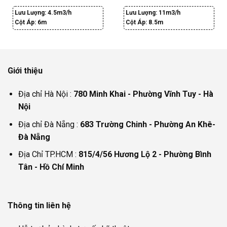
Lưu Lượng:
4.5m3/h
Lưu Lượng:
11m3/h
Cột Áp:
6m
Cột Áp:
8.5m
Giới thiệu
Địa chỉ Hà Nội :
780 Minh Khai - Phường Vĩnh Tuy - Hà
Nội
Địa chỉ Đà Nẵng :
683 Trường Chinh - Phường An Khê-
Đà Nẵng
Địa Chỉ TP.HCM :
815/4/56 Hương Lộ 2 - Phường Bình
Tân - Hồ Chí Minh
Thông tin liên hệ