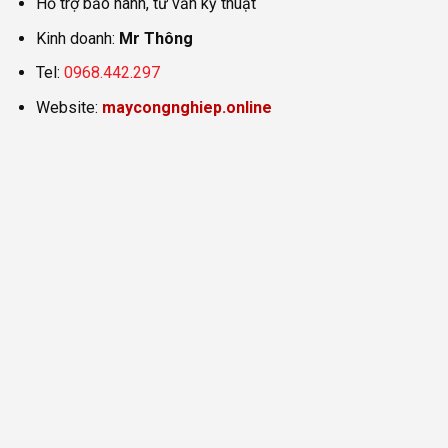
Hỗ trợ bảo hành, tư vấn kỹ thuật
Kinh doanh:
Mr Thông
Tel:
0968.442.297
Website:
maycongnghiep.online