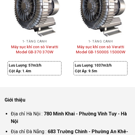
1- TẦNG CÁNH
1- TẦNG CÁNH
Máy sục khí con sò Veratti
Máy sục khí con sò Veratti
Model GB-370 370W
Model GB-15000S 15000W
Lưu Lượng:
57m3/h
Lưu Lượng:
1037m3/h
Cột Áp:
1.4m
Cột Áp:
9.5m
Giới thiệu
Địa chỉ Hà Nội :
780 Minh Khai - Phường Vĩnh Tuy - Hà
Nội
Địa chỉ Đà Nẵng :
683 Trường Chinh - Phường An Khê-