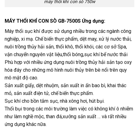
máy thổi khí con sò 750w
MÁY THỔI KHÍ CON SÒ GB-7500S Ứng dụng:
Máy thổi sục khí được sử dụng nhiều trong các ngành công
nghiệp, xi mạ. Chế biến thực phẩm, dệt may, xử lý nước thải,
nuôi trồng thủy hải sản, thổi khô, thổi khói, các cơ sở Spa,
vận chuyển nguyên vật liệu,thổi bóng,sục khí bể nước thải
Phù hợp với nhiều ứng dụng nuôi trồng thủy hải sản tạo oxy
hóa đáy cho những mô hình nuôi thủy trên bè nổi trên quy
mô mật độ cao.
Sản xuất giấy, dệt nhuộm, sản xuất in ấn bao bì, khai thác
mỏ, sản xuất điện tử, chế biến thực phẩm.
Sục khí cho bồn tắm sục, nhà xông hơi, hút bụi.
Thổi bụi trong các môi trường làm việc có không khí ô nhiễm
như làm nghề mộc, than đá,xưởng sản xuất … và rất nhiều
ứng dụng khác nữa.