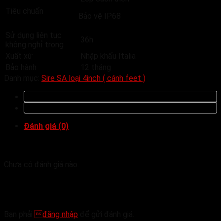
Tiêu chuẩn
Bảo vệ IP68
Sử dụng liên tục
36h
không nghỉ trong
Xuất xứ
Nhập khẩu Italia
Bảo hành
12 tháng
Danh mục:
Sire SA loại 4inch ( cánh feet )
Đánh giá (0)
Đánh giá
Chưa có đánh giá nào.
Hãy là người đầu tiên nhận xét “Bơm chìm giếng
khoan Sumoto Model 4SA10/18 3.0Kw”
Bạn phải
đăng nhập
để gửi đánh giá.