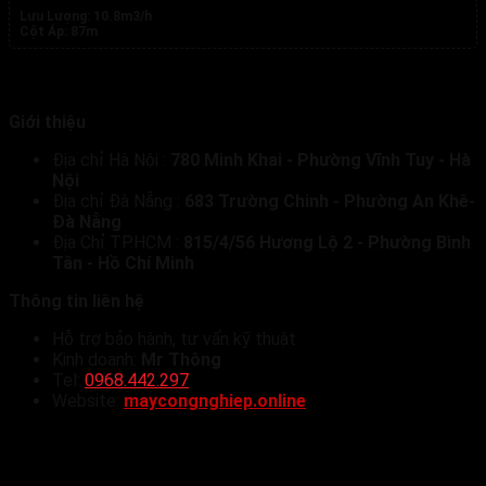
Lưu Lượng:
10.8m3/h
Cột Áp:
87m
Giới thiệu
Địa chỉ Hà Nội :
780 Minh Khai - Phường Vĩnh Tuy - Hà
Nội
Địa chỉ Đà Nẵng :
683 Trường Chinh - Phường An Khê-
Đà Nẵng
Địa Chỉ TP.HCM :
815/4/56 Hương Lộ 2 - Phường Bình
Tân - Hồ Chí Minh
Thông tin liên hệ
Hỗ trợ bảo hành, tư vấn kỹ thuật
Kinh doanh:
Mr Thông
Tel:
0968.442.297
Website:
maycongnghiep.online