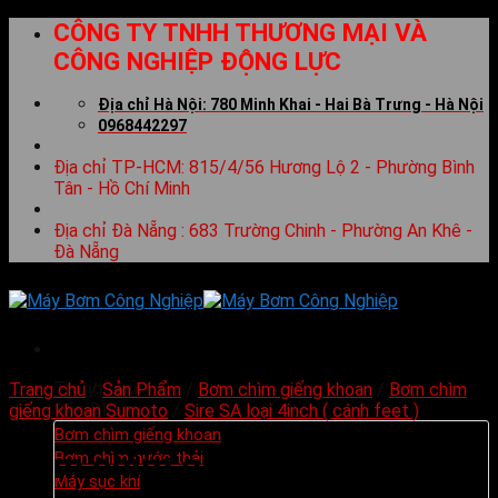
Skip
CÔNG TY TNHH THƯƠNG MẠI VÀ
to
CÔNG NGHIỆP ĐỘNG LỰC
content
Địa chỉ Hà Nội: 780 Minh Khai - Hai Bà Trưng - Hà Nội
0968442297
Địa chỉ TP-HCM: 815/4/56 Hương Lộ 2 - Phường Bình
Tân - Hồ Chí Minh
Địa chỉ Đà Nẵng : 683 Trường Chinh - Phường An Khê -
Đà Nẵng
Trang chủ
Trang chủ
/
Sản Phẩm
/
Bơm chìm giếng khoan
/
Bơm chìm
Sản Phẩm
giếng khoan Sumoto
/
Sire SA loại 4inch ( cánh feet )
Bơm chìm giếng khoan
Bơm chìm giếng khoan
Bơm chìm nước thải
Máy sục khí