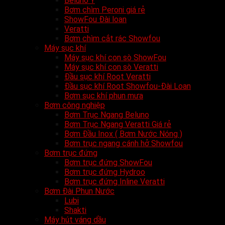
Beluno Ý
Bơm chìm Peroni giá rẻ
ShowFou Đài loan
Veratti
Bơm chìm cắt rác Showfou
Máy sục khí
Máy sục khí con sò ShowFou
Máy sục khí con sò Veratti
Đầu sục khí Root Veratti
Đầu sục khí Root Showfou-Đài Loan
Bơm sục khí phun mưa
Bơm công nghiệp
Bơm Trục Ngang Beluno
Bơm Trục Ngang Veratti Giá rẻ
Bơm Đầu Inox ( Bơm Nước Nóng )
Bơm trục ngang cánh hở Showfou
Bơm trục đứng
Bơm trục đứng ShowFou
Bơm trục đứng Hydroo
Bơm trục đứng Inline Veratti
Bơm Đài Phun Nước
Lubi
Shakti
Máy hút váng dầu