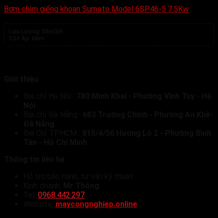
Bơm chìm giếng khoan Sumoto Model 6SP46-5 7.5Kw
Lưu Lượng:
55m3/h
Cột Áp:
68m
Giới thiệu
Địa chỉ Hà Nội :
780 Minh Khai - Phường Vĩnh Tuy - Hà
Nội
Địa chỉ Đà Nẵng :
683 Trường Chinh - Phường An Khê-
Đà Nẵng
Địa Chỉ TP.HCM :
815/4/56 Hương Lộ 2 - Phường Bình
Tân - Hồ Chí Minh
Thông tin liên hệ
Hỗ trợ bảo hành, tư vấn kỹ thuật
Kinh doanh:
Mr Thông
Tel:
0968.442.297
Website:
maycongnghiep.online