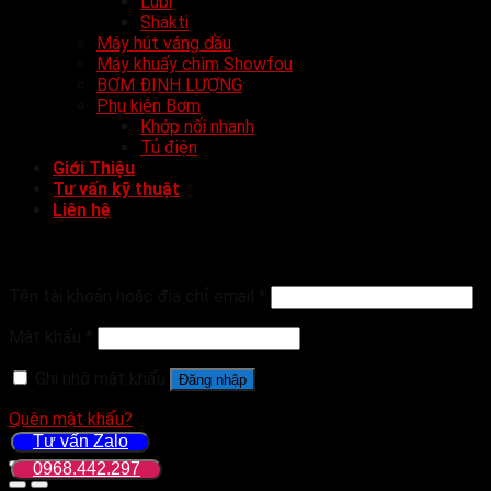
Lubi
Shakti
Máy hút váng dầu
Máy khuấy chìm Showfou
BƠM ĐỊNH LƯỢNG
Phụ kiện Bơm
Khớp nối nhanh
Tủ điện
Giới Thiệu
Tư vấn kỹ thuật
Liên hệ
Đăng nhập
Tên tài khoản hoặc địa chỉ email
*
Mật khẩu
*
Ghi nhớ mật khẩu
Đăng nhập
Quên mật khẩu?
Tư vấn Zalo
0968.442.297