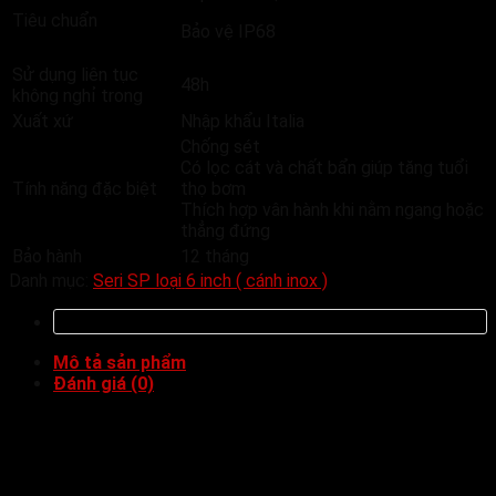
Tiêu chuẩn
Bảo vệ IP68
Sử dụng liên tục
48h
không nghỉ trong
Xuất xứ
Nhập khẩu Italia
Chống sét
Có lọc cát và chất bẩn giúp tăng tuổi
Tính năng đặc biệt
thọ bơm
Thích hợp vân hành khi nằm ngang hoặc
thẳng đứng
Bảo hành
12 tháng
Danh mục:
Seri SP loại 6 inch ( cánh inox )
Mô tả sản phẩm
Đánh giá (0)
Catalogue Bơm chìm giếng
khoan Sumoto 6inch Seri