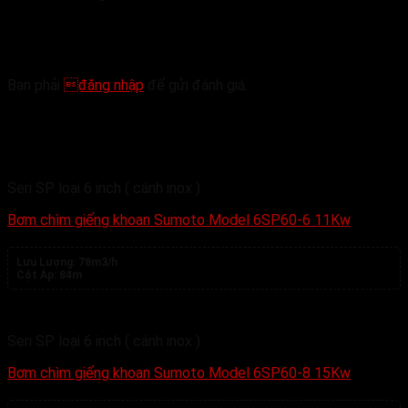
Hãy là người đầu tiên nhận xét “Bơm chìm giếng
khoan Sumoto Model 6SP30-5 5.5Kw”
Bạn phải
đăng nhập
để gửi đánh giá.
Sản phẩm tương tự
Seri SP loại 6 inch ( cánh inox )
Bơm chìm giếng khoan Sumoto Model 6SP60-6 11Kw
Lưu Lượng:
78m3/h
Cột Áp:
84m
Seri SP loại 6 inch ( cánh inox )
Bơm chìm giếng khoan Sumoto Model 6SP60-8 15Kw