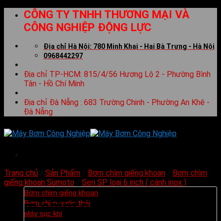
Skip
CÔNG TY TNHH THƯƠNG MẠI VÀ
to
CÔNG NGHIỆP ĐỘNG LỰC
content
Địa chỉ Hà Nội: 780 Minh Khai - Hai Bà Trưng - Hà Nội
0968442297
Địa chỉ TP-HCM: 815/4/56 Hương Lộ 2 - Phường Bình
Tân - Hồ Chí Minh
Địa chỉ Đà Nẵng : 683 Trường Chinh - Phường An Khê -
Đà Nẵng
Trang chủ
Trang chủ
/
Sản Phẩm
/
Bơm chìm giếng khoan
/
Bơm chìm
Sản Phẩm
giếng khoan Sumoto
/
Seri SP loại 6 inch ( cánh inox )
Bơm chìm giếng khoan
Bơm chìm giếng khoan
Bơm chìm nước thải
Máy sục khí