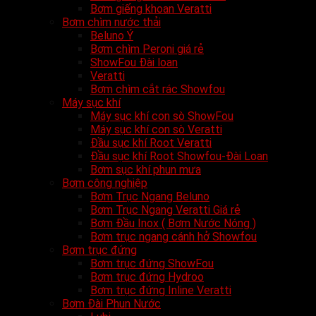
Bơm giếng khoan Veratti
Bơm chìm nước thải
Beluno Ý
Bơm chìm Peroni giá rẻ
ShowFou Đài loan
Veratti
Bơm chìm cắt rác Showfou
Máy sục khí
Máy sục khí con sò ShowFou
Máy sục khí con sò Veratti
Đầu sục khí Root Veratti
Đầu sục khí Root Showfou-Đài Loan
Bơm sục khí phun mưa
Bơm công nghiệp
Bơm Trục Ngang Beluno
Bơm Trục Ngang Veratti Giá rẻ
Bơm Đầu Inox ( Bơm Nước Nóng )
Bơm trục ngang cánh hở Showfou
Bơm trục đứng
Bơm trục đứng ShowFou
Bơm trục đứng Hydroo
Bơm trục đứng Inline Veratti
Bơm Đài Phun Nước