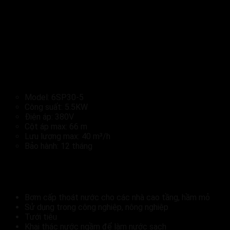
6SP30 cánh inox
Bơm chìm giếng khoan Sumoto 6SP30-
5 5.5Kw:
Model: 6SP30-5
Công suất: 5.5KW
Điện áp: 380V
Cột áp max: 66 m
Lưu lượng max: 40 m³/h
Bảo hành: 12 tháng
Ứng dụng của Bơm chìm giếng khoan Sumoto
6SP30-5 5.5Kw:
Bơm cấp thoát nước cho các nhà cao tầng, hầm mỏ
Sử dụng trong công nghiệp, nông nghiệp
Tưới tiêu
Khai thác nước ngầm để làm nước sạch