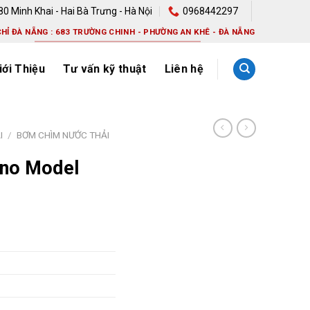
780 Minh Khai - Hai Bà Trưng - Hà Nội
0968442297
CHỈ ĐÀ NẴNG : 683 TRƯỜNG CHINH - PHƯỜNG AN KHÊ - ĐÀ NẴNG
iới Thiệu
Tư vấn kỹ thuật
Liên hệ
I
/
BƠM CHÌM NƯỚC THẢI
uno Model