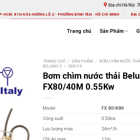
Địa chỉ Hà Nội: 
TP-HCM: 815/4/56 HƯƠNG LỘ 2 - PHƯỜNG BÌNH TÂN - HỒ CHÍ MINH
ĐỊA 
Trang chủ
Sản Phẩm
G
TRANG CHỦ
/
SẢN PHẨM
/
BƠM CHÌM NƯỚC THẢ
BELUNO Ý
/
SERI FX
Bơm chìm nước thải Bel
FX80/40M 0.55Kw
Model
FX 80/40M
Công suất
0.55kw
Lưu lượng max
24m³/h
Cột áp max
11m