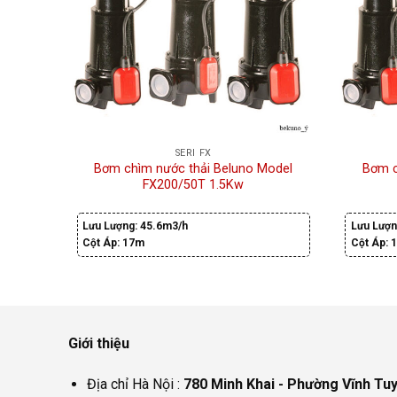
SERI FX
Bơm chìm nước thải Beluno Model
Bơm c
FX200/50T 1.5Kw
Lưu Lượng:
45.6m3/h
Lưu Lượn
Cột Áp:
17m
Cột Áp:
Giới thiệu
Địa chỉ Hà Nội :
780 Minh Khai - Phường Vĩnh Tu