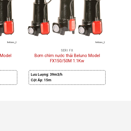
SERI FX
 Model
Bơm chìm nước thải Beluno Model
Bơm
FX150/50M 1.1Kw
Lưu Lượng:
39m3/h
Lưu Lư
Cột Áp:
15m
Cột Áp