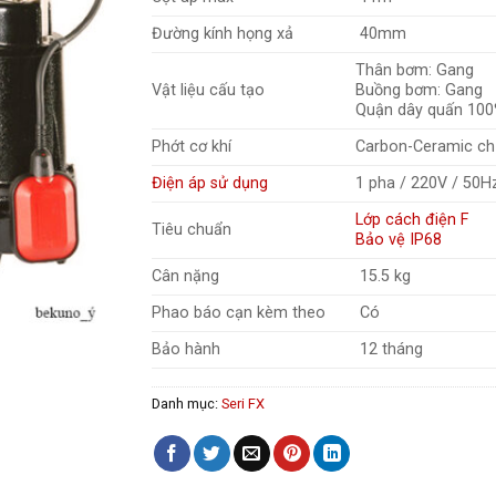
Đường kính họng xả
40mm
Thân bơm: Gang
Vật liệu cấu tạo
Buồng bơm: Gang
Quận dây quấn 100
Phớt cơ khí
Carbon-Ceramic chị
Điện áp sử dụng
1 pha / 220V / 50H
Lớp cách điện F
Tiêu chuẩn
Bảo vệ IP68
Cân nặng
15.5 kg
Phao báo cạn kèm theo
Có
Bảo hành
12 tháng
Danh mục:
Seri FX