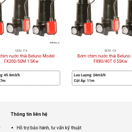
SERI FX
SERI FX
hìm nước thải Beluno Model
Bơm chìm nước thải Beluno
FX200/50M 1.5Kw
FX80/40T 0.55Kw
g:
45.6m3/h
Lưu Lượng:
24m3/h
17m
Cột Áp:
11m
Thông tin liên hệ
y
Hỗ trợ bảo hành, tư vấn kỹ thuật