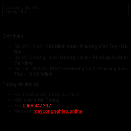
Lưu Lượng:
20m3/h
Cột Áp:
18.5m
Giới thiệu
Địa chỉ Hà Nội :
780 Minh Khai - Phường Vĩnh Tuy - Hà
Nội
Địa chỉ Đà Nẵng :
683 Trường Chinh - Phường An Khê-
Đà Nẵng
Địa Chỉ TP.HCM :
815/4/56 Hương Lộ 2 - Phường Bình
Tân - Hồ Chí Minh
Thông tin liên hệ
Hỗ trợ bảo hành, tư vấn kỹ thuật
Kinh doanh:
Mr Thông
Tel:
0968.442.297
Website:
maycongnghiep.online