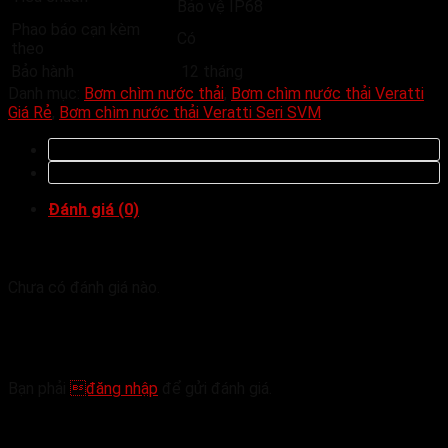
Bảo vệ IP68
Phao báo cạn kèm
Có
theo
Bảo hành
12 tháng
Danh mục:
Bơm chìm nước thải
,
Bơm chìm nước thải Veratti
Giá Rẻ
,
Bơm chìm nước thải Veratti Seri SVM
Đánh giá (0)
Đánh giá
Chưa có đánh giá nào.
Hãy là người đầu tiên nhận xét “Bơm chìm nước
thải Veratti Model DG80G/DGT80”
Bạn phải
đăng nhập
để gửi đánh giá.
Sản phẩm tương tự