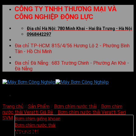
Skip
CÔNG TY TNHH THƯƠNG MẠI VÀ
to
CÔNG NGHIỆP ĐỘNG LỰC
content
Địa chỉ Hà Nội: 780 Minh Khai - Hai Bà Trưng - Hà Nội
0968442297
Địa chỉ TP-HCM: 815/4/56 Hương Lộ 2 - Phường Bình
Tân - Hồ Chí Minh
Địa chỉ Đà Nẵng : 683 Trường Chinh - Phường An Khê -
Đà Nẵng
Trang chủ
Trang chủ
/
Sản Phẩm
/
Bơm chìm nước thải
/
Bơm chìm
Sản Phẩm
nước thải Veratti Giá Rẻ
/
Bơm chìm nước thải Veratti Seri
SVM
Bơm chìm giếng khoan
Bơm chìm nước thải
Bơm chìm nước thải Veratti
Máy sục khí