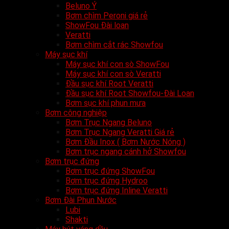
Beluno Ý
Bơm chìm Peroni giá rẻ
ShowFou Đài loan
Veratti
Bơm chìm cắt rác Showfou
Máy sục khí
Máy sục khí con sò ShowFou
Máy sục khí con sò Veratti
Đầu sục khí Root Veratti
Đầu sục khí Root Showfou-Đài Loan
Bơm sục khí phun mưa
Bơm công nghiệp
Bơm Trục Ngang Beluno
Bơm Trục Ngang Veratti Giá rẻ
Bơm Đầu Inox ( Bơm Nước Nóng )
Bơm trục ngang cánh hở Showfou
Bơm trục đứng
Bơm trục đứng ShowFou
Bơm trục đứng Hydroo
Bơm trục đứng Inline Veratti
Bơm Đài Phun Nước
Lubi
Shakti