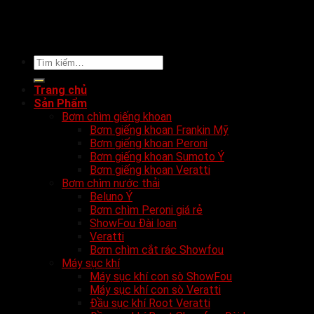
Tìm
kiếm:
Trang chủ
Sản Phẩm
Bơm chìm giếng khoan
Bơm giếng khoan Frankin Mỹ
Bơm giếng khoan Peroni
Bơm giếng khoan Sumoto Ý
Bơm giếng khoan Veratti
Bơm chìm nước thải
Beluno Ý
Bơm chìm Peroni giá rẻ
ShowFou Đài loan
Veratti
Bơm chìm cắt rác Showfou
Máy sục khí
Máy sục khí con sò ShowFou
Máy sục khí con sò Veratti
Đầu sục khí Root Veratti