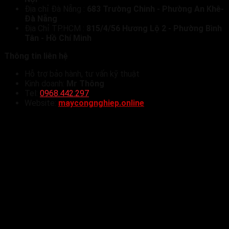
Địa chỉ Đà Nẵng :
683 Trường Chinh - Phường An Khê-
Đà Nẵng
Địa Chỉ TP.HCM :
815/4/56 Hương Lộ 2 - Phường Bình
Tân - Hồ Chí Minh
Thông tin liên hệ
Hỗ trợ bảo hành, tư vấn kỹ thuật
Kinh doanh:
Mr Thông
Tel:
0968.442.297
Website:
maycongnghiep.online