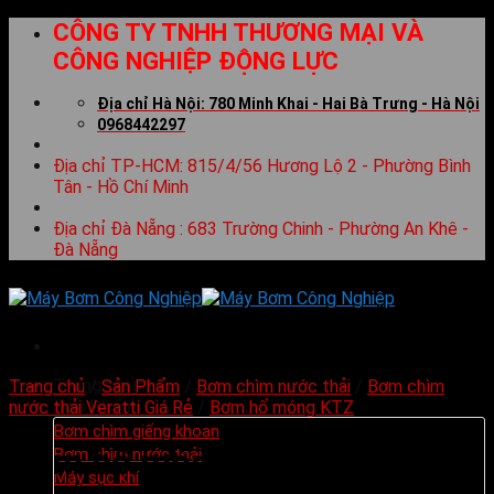
Skip
CÔNG TY TNHH THƯƠNG MẠI VÀ
to
CÔNG NGHIỆP ĐỘNG LỰC
content
Địa chỉ Hà Nội: 780 Minh Khai - Hai Bà Trưng - Hà Nội
0968442297
Địa chỉ TP-HCM: 815/4/56 Hương Lộ 2 - Phường Bình
Tân - Hồ Chí Minh
Địa chỉ Đà Nẵng : 683 Trường Chinh - Phường An Khê -
Đà Nẵng
Trang chủ
Trang chủ
/
Sản Phẩm
/
Bơm chìm nước thải
/
Bơm chìm
Sản Phẩm
nước thải Veratti Giá Rẻ
/
Bơm hố móng KTZ
Bơm chìm giếng khoan
Bơm hố móng KTZ67.5 7.5Kw
Bơm chìm nước thải
Máy sục khí