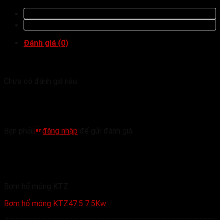
Đánh giá (0)
Đánh giá
Chưa có đánh giá nào.
Hãy là người đầu tiên nhận xét “Bơm hố móng
KTZ67.5 7.5Kw”
Bạn phải
đăng nhập
để gửi đánh giá.
Sản phẩm tương tự
Bơm hố móng KTZ
Bơm hố móng KTZ47.5 7.5Kw