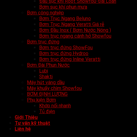
Đầu sục khí Root Showfou-Đài Loan
Bơm sục khí phun mưa
Bơm công nghiệp
Bơm Trục Ngang Beluno
Bơm Trục Ngang Veratti Giá rẻ
Bơm Đầu Inox ( Bơm Nước Nóng )
Bơm trục ngang cánh hở Showfou
Bơm trục đứng
Bơm trục đứng ShowFou
Bơm trục đứng Hydroo
Bơm trục đứng Inline Veratti
Bơm Đài Phun Nước
Lubi
Shakti
Máy hút váng dầu
Máy khuấy chìm Showfou
BƠM ĐỊNH LƯỢNG
Phụ kiện Bơm
Khớp nối nhanh
Tủ điện
Giới Thiệu
Tư vấn kỹ thuật
Liên hệ