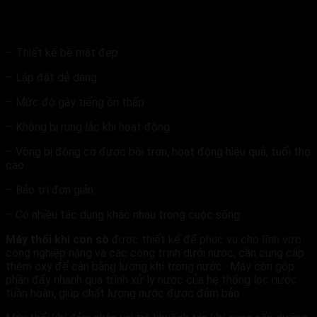
ƯU ĐIỂM CỦA MÁY THỔI KHÍ CON SÒ
– Thiết kế bề mặt đẹp
– Lắp đặt dễ dàng
– Mức độ gây tiếng ồn thấp
– Không bị rung lắc khi hoạt động
– Vòng bị động cơ được bôi trơn, hoạt động hiệu quả, tuổi thọ
cao
– Bảo trì đơn giản.
– Có nhiều tác dụng khác nhau trong cuộc sống:
Máy thổi khi con sò
được thiết kế để phục vụ cho lĩnh vực
công nghiệp nặng và các công trình dưới nước, cần cung cấp
thêm oxy để cân bằng lượng khí trong nước. Máy còn góp
phần đẩy nhanh quá trình xử lý nước của hệ thống lọc nước
tuần hoàn, giúp chất lượng nước được đảm bảo.