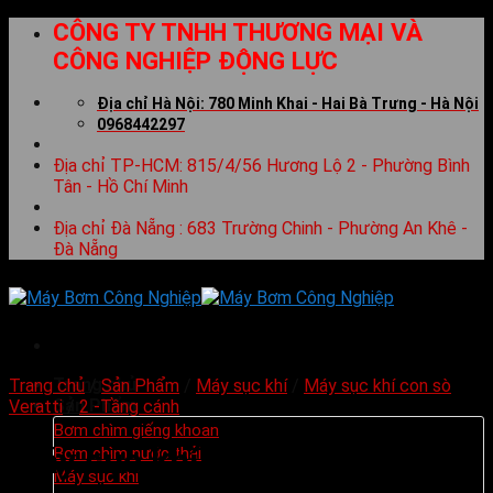
Skip
CÔNG TY TNHH THƯƠNG MẠI VÀ
to
CÔNG NGHIỆP ĐỘNG LỰC
content
Địa chỉ Hà Nội: 780 Minh Khai - Hai Bà Trưng - Hà Nội
0968442297
Địa chỉ TP-HCM: 815/4/56 Hương Lộ 2 - Phường Bình
Tân - Hồ Chí Minh
Địa chỉ Đà Nẵng : 683 Trường Chinh - Phường An Khê -
Đà Nẵng
Trang chủ
Trang chủ
/
Sản Phẩm
/
Máy sục khí
/
Máy sục khí con sò
Sản Phẩm
Veratti
/
2 -Tầng cánh
Bơm chìm giếng khoan
Máy sục khí con sò Veratti
Bơm chìm nước thải
Máy sục khí