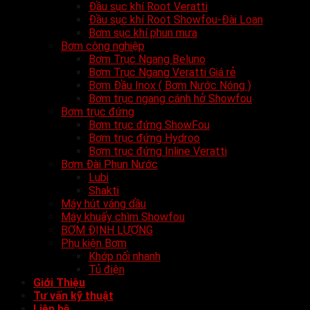
Đầu sục khí Root Veratti
Đầu sục khí Root Showfou-Đài Loan
Bơm sục khí phun mưa
Bơm công nghiệp
Bơm Trục Ngang Beluno
Bơm Trục Ngang Veratti Giá rẻ
Bơm Đầu Inox ( Bơm Nước Nóng )
Bơm trục ngang cánh hở Showfou
Bơm trục đứng
Bơm trục đứng ShowFou
Bơm trục đứng Hydroo
Bơm trục đứng Inline Veratti
Bơm Đài Phun Nước
Lubi
Shakti
Máy hút váng dầu
Máy khuấy chìm Showfou
BƠM ĐỊNH LƯỢNG
Phụ kiện Bơm
Khớp nối nhanh
Tủ điện
Giới Thiệu
Tư vấn kỹ thuật
Liên hệ