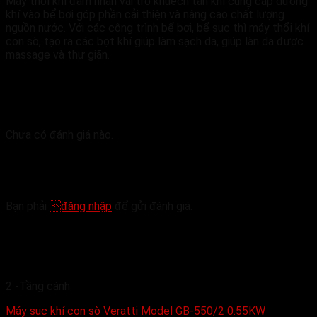
Máy thổi khí đảm nhận vai trò khuếch tán khí cung cấp dưỡng
khí vào bể bơi góp phần cải thiện và nâng cao chất lượng
nguồn nước. Với các công trình bể bơi, bể sục thì máy thổi khí
con sò, tạo ra các bọt khí giúp làm sạch da, giúp làn da được
massage và thư giãn.
Đánh giá
Chưa có đánh giá nào.
Hãy là người đầu tiên nhận xét “Máy sục khí con
sò Veratti Model GB-1100/2 1.1KW”
Bạn phải
đăng nhập
để gửi đánh giá.
Sản phẩm tương tự
2 -Tầng cánh
Máy sục khí con sò Veratti Model GB-550/2 0.55KW