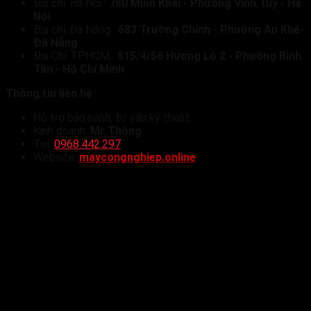
Địa chỉ Hà Nội :
780 Minh Khai - Phường Vĩnh Tuy - Hà
Nội
Địa chỉ Đà Nẵng :
683 Trường Chinh - Phường An Khê-
Đà Nẵng
Địa Chỉ TP.HCM :
815/4/56 Hương Lộ 2 - Phường Bình
Tân - Hồ Chí Minh
Thông tin liên hệ
Hỗ trợ bảo hành, tư vấn kỹ thuật
Kinh doanh:
Mr Thông
Tel:
0968.442.297
Website:
maycongnghiep.online