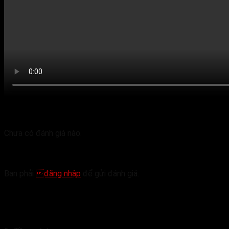
Đánh giá
Chưa có đánh giá nào.
Hãy là người đầu tiên nhận xét “Máy sục khí con 
Bạn phải
đăng nhập
để gửi đánh giá.
Sản phẩm tương tự