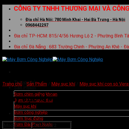
Skip
CÔNG TY TNHH THƯƠNG MẠI VÀ CÔNG
to
content
Địa chỉ Hà Nội: 780 Minh Khai - Hai Bà Trưng - Hà Nội
0968442297
Địa chỉ TP-HCM: 815/4/56 Hương Lộ 2 - Phường Bình Tâ
Địa chỉ Đà Nẵng : 683 Trường Chinh - Phường An Khê - Đ
Trang chủ
Trang chủ
/
Sản Phẩm
/
Máy sục khí
/
Máy sục khí con sò Vera
Sản Phẩm
Bơm chìm giếng khoan
Máy sục khí con sò Veratti M
Bơm chìm nước thải
Máy sục khí
Bơm công nghiệp
Bơm trục đứng
Bơm Đài Phun Nước
Model
GB-1500/2