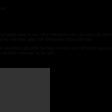
cao
ng nghiệp nặng và các công trình dưới nước, cần cung cấp thêm
 nước tuần hoàn, giúp chất lượng nước được đảm bảo.
í vào bể bơi góp phần cải thiện và nâng cao chất lượng nguồn nướ
làn da được massage và thư giãn.