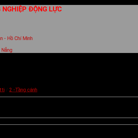
 NGHIỆP ĐỘNG LỰC
n - Hồ Chí Minh
à Nẵng
tti
/
2 -Tầng cánh
odel GB-1500/2 1.5KW