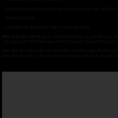
– Vòng bị động cơ được bôi trơn, hoạt động hiệu quả, tuổi thọ 
– Bảo trì đơn giản.
– Có nhiều tác dụng khác nhau trong cuộc sống:
Máy thổi khi con sò
được thiết kế để phục vụ cho lĩnh vực cô
còn góp phần đẩy nhanh quá trình xử lý nước của hệ thống lọc
Máy thổi khí đảm nhận vai trò khuếch tán khí cung cấp dưỡng kh
máy thổi khí con sò, tạo ra các bọt khí giúp làm sạch da, giúp 