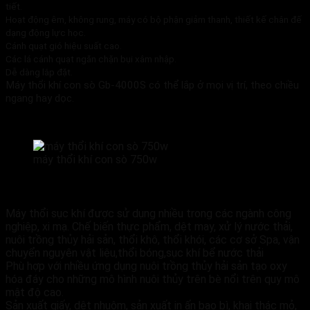
tiết.
Hoạt động êm, không rung, máy có bộ phận giảm thanh, thiết kế chân đế
dạng động lực học.
Cánh quạt gió hiệu suất cao.
Các lá cánh quạt ngăn chặn bụi xâm nhập.
Dễ dàng lắp đặt.
Máy thổi khí con sò Gb-4000S có thể lắp ở mọi vị trí, theo chiều
ngang hay dọc.
máy thổi khí con sò 750w
MÁY THỔI KHÍ CON SÒ GB-4000S Ứng dụng:
Máy thổi sục khí được sử dụng nhiều trong các ngành công
nghiệp, xi mạ. Chế biến thực phẩm, dệt may, xử lý nước thải,
nuôi trồng thủy hải sản, thổi khô, thổi khói, các cơ sở Spa, vận
chuyển nguyên vật liệu,thổi bóng,sục khí bể nước thải
Phù hợp với nhiều ứng dụng nuôi trồng thủy hải sản tạo oxy
hóa đáy cho những mô hình nuôi thủy trên bè nổi trên quy mô
mật độ cao.
Sản xuất giấy, dệt nhuộm, sản xuất in ấn bao bì, khai thác mỏ,