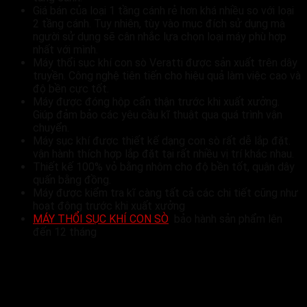
Giá bán của loại 1 tầng cánh rẻ hơn khá nhiều so với loại
2 tầng cánh. Tuy nhiên, tùy vào mục đích sử dụng mà
người sử dụng sẽ cân nhắc lựa chọn loại máy phù hợp
nhất với mình.
Máy thổi sục khí con sò Veratti được sản xuất trên dây
truyền. Công nghệ tiên tiến cho hiệu quả làm việc cao và
độ bền cực tốt.
Máy được đóng hộp cẩn thận trước khi xuất xưởng.
Giúp đảm bảo các yêu cầu kĩ thuật qua quá trình vận
chuyển.
Máy sục khí được thiết kế dạng con sò rất dễ lắp đặt.
vận hành thích hợp lắp đặt tại rất nhiều vị trí khác nhau.
Thiết kế 100% vỏ bằng nhôm cho độ bền tốt, quận dây
quấn bằng đồng.
Máy được kiểm tra kĩ càng tất cả các chi tiết cũng như
hoạt động trước khi xuất xưởng
MÁY THỔI SỤC KHÍ CON SÒ
bảo hành sản phẩm lên
đến 12 tháng
Liên hệ ngay chúng tôi để được báo giá và nhận nhiều ưu
đãi, Maycongnghiep.online địa chỉ cung cấp uy tín cho
mọi đơn vị trên cả nước