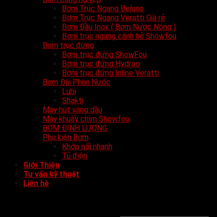
Bơm Trục Ngang Beluno
Bơm Trục Ngang Veratti Giá rẻ
Bơm Đầu Inox ( Bơm Nước Nóng )
Bơm trục ngang cánh hở Showfou
Bơm trục đứng
Bơm trục đứng ShowFou
Bơm trục đứng Hydroo
Bơm trục đứng Inline Veratti
Bơm Đài Phun Nước
Lubi
Shakti
Máy hút váng dầu
Máy khuấy chìm Showfou
BƠM ĐỊNH LƯỢNG
Phụ kiện Bơm
Khớp nối nhanh
Tủ điện
Giới Thiệu
Tư vấn kỹ thuật
Liên hệ
Đăng nhập