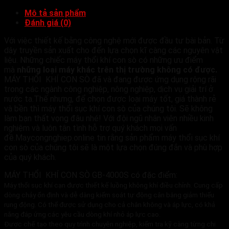
Mô tả sản phẩm
Đánh giá (0)
Với việc thiết kế bằng công nghệ mới được đầu tư bài bản. Từ
dây truyền sản xuất cho đến lựa chọn kĩ càng các nguyên vật
liệu. Những chiếc máy thổi khí con sò có những ưu điểm
mà
những loại máy khác trên thị trường không có được.
MÁY THỔI KHÍ CON SÒ đã và đang được ứng dụng rộng rãi
trong các ngành công nghiệp, nông nghiệp, dịch vụ giải trí ở
nước ta.Thế nhưng, để chọn được loại máy tốt, giá thành rẻ
và bền thì máy thổi sục khí con sò của chúng tôi. Sẽ không
làm bạn thất vọng đâu nhé! Với đội ngũ nhân viên nhiều kinh
nghiệm và luôn tận tình hỗ trợ quý khách mọi vấn
đề.Maycongnghiep.online tin rằng sản phẩm máy thổi sục khí
con sò của chúng tôi sẽ là một lựa chọn đúng đắn và phù hợp
của quý khách.
MÁY THỔI KHÍ CON SÒ GB-4000S có đặc điểm:
Máy thổi sục khí cạn được thiết kế luồng không khí điều chỉnh. Cung cấp
dòng chảy ổn định và dễ dàng kiểm soát tự động cân bằng giảm thiểu
rung động. Có thể được sử dụng cho cả chân không và áp lực, có khả
năng đáp ứng các yêu cầu dòng khí nhỏ áp lực cao.
Được chế tạo theo quy trình chuyên nghiệp, kiểm tra kỹ càng từng chi