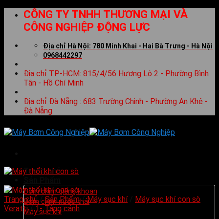
Skip
CÔNG TY TNHH THƯƠNG MẠI VÀ
to
CÔNG NGHIỆP ĐỘNG LỰC
content
Địa chỉ Hà Nội: 780 Minh Khai - Hai Bà Trưng - Hà Nội
0968442297
Địa chỉ TP-HCM: 815/4/56 Hương Lộ 2 - Phường Bình
Tân - Hồ Chí Minh
Địa chỉ Đà Nẵng : 683 Trường Chinh - Phường An Khê -
Đà Nẵng
Trang chủ
Sản Phẩm
Bơm chìm giếng khoan
Trang chủ
/
Sản Phẩm
/
Máy sục khí
/
Máy sục khí con sò
Bơm chìm nước thải
Veratti
/
1- Tầng cánh
Máy sục khí