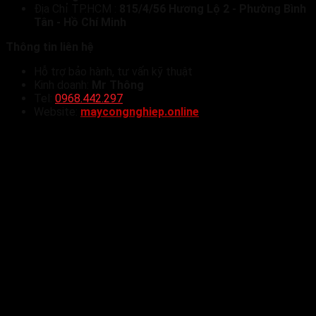
Địa Chỉ TP.HCM :
815/4/56 Hương Lộ 2 - Phường Bình
Tân - Hồ Chí Minh
Thông tin liên hệ
Hỗ trợ bảo hành, tư vấn kỹ thuật
Kinh doanh:
Mr Thông
Tel:
0968.442.297
Website:
maycongnghiep.online