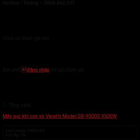
Hotline : Thông – 0968.442.297
Đánh giá
Chưa có đánh giá nào.
Hãy là người đầu tiên nhận xét “Máy sục khí con
sò Veratti Model GB-4000S 4000W”
Bạn phải
đăng nhập
để gửi đánh giá.
Sản phẩm tương tự
1- Tầng cánh
Máy sục khí con sò Veratti Model GB-9500S 9500W
Lưu Lượng:
1000m3/h
Cột Áp:
7m