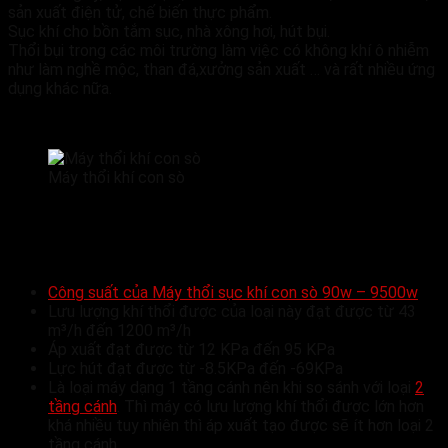
sản xuất điện tử, chế biến thực phẩm.
Sục khí cho bồn tắm sục, nhà xông hơi, hút bụi.
Thổi bụi trong các môi trường làm việc có không khí ô nhiễm
như làm nghề mộc, than đá,xưởng sản xuất … và rất nhiều ứng
dụng khác nữa.
Máy thổi khí con sò
MÁY THỔI KHÍ CON SÒ Veratti 1 tầng
cánh
Công suất của Máy thổi sục khí con sò 90w – 9500w
Lưu lượng khí thổi được của loại này đạt được từ 43
m³/h đến 1200 m³/h
Áp xuất đạt được từ 12 KPa đến 95 KPa
Lực hút đạt được từ -8.5KPa đến -69KPa
Là loại máy dạng 1 tầng cánh nên khi so sánh với loại
2
tầng cánh
. Thì máy có lưu lượng khí thổi được lớn hơn
khá nhiều tuy nhiên thì áp xuất tạo được sẽ ít hơn loại 2
tầng cánh.