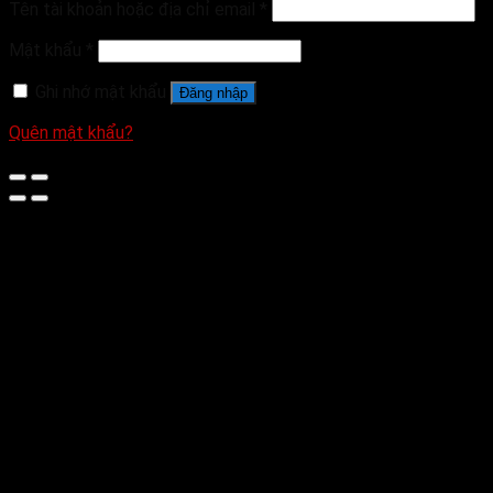
Tên tài khoản hoặc địa chỉ email
*
Mật khẩu
*
Ghi nhớ mật khẩu
Đăng nhập
Quên mật khẩu?