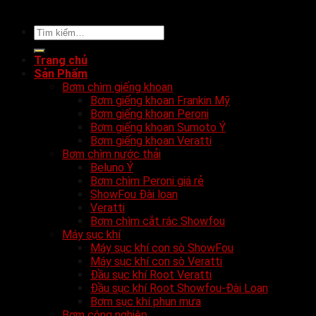
Tìm
kiếm:
Trang chủ
Sản Phẩm
Bơm chìm giếng khoan
Bơm giếng khoan Frankin Mỹ
Bơm giếng khoan Peroni
Bơm giếng khoan Sumoto Ý
Bơm giếng khoan Veratti
Bơm chìm nước thải
Beluno Ý
Bơm chìm Peroni giá rẻ
ShowFou Đài loan
Veratti
Bơm chìm cắt rác Showfou
Máy sục khí
Máy sục khí con sò ShowFou
Máy sục khí con sò Veratti
Đầu sục khí Root Veratti
Đầu sục khí Root Showfou-Đài Loan
Bơm sục khí phun mưa
Bơm công nghiệp