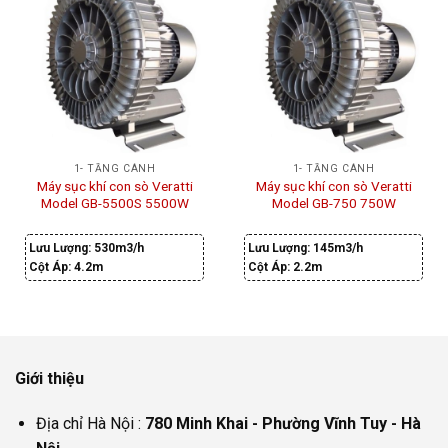
1- TẦNG CÁNH
1- TẦNG CÁNH
Máy sục khí con sò Veratti
Máy sục khí con sò Veratti
Model GB-5500S 5500W
Model GB-750 750W
Lưu Lượng:
530m3/h
Lưu Lượng:
145m3/h
Cột Áp:
4.2m
Cột Áp:
2.2m
Giới thiệu
Địa chỉ Hà Nội :
780 Minh Khai - Phường Vĩnh Tuy - Hà